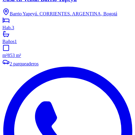
Barrio Yapeyú. CORRIENTES. ARGENTINA, Bogotá
Hab.
3
Baños
1
m²
853 m²
2
parqueaderos