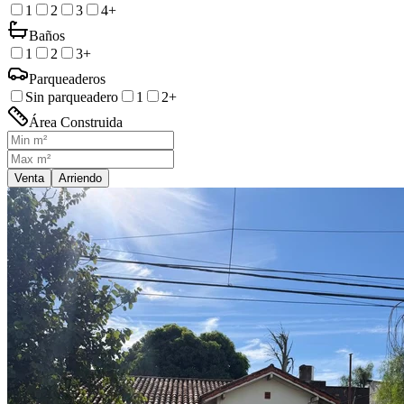
1
2
3
4+
Baños
1
2
3+
Parqueaderos
Sin parqueadero
1
2+
Área Construida
Venta
Arriendo