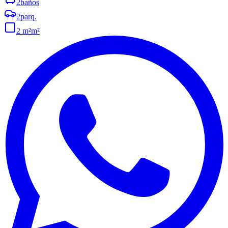
2
baños
2
parq.
2 m²
m²