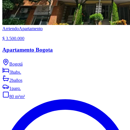
Arriendo
Apartamento
$ 3.500.000
Apartamento Bogota
Bogotá
3
habs.
2
baños
1
parq.
80 m²
m²