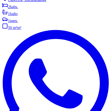
2
habs.
1
baño
1
parq.
50 m²
m²