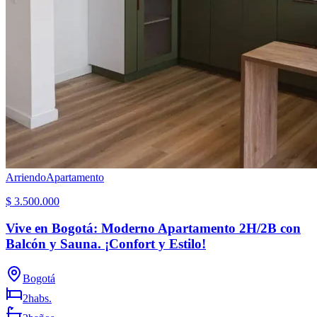
Arriendo
Apartamento
$ 3.500.000
Vive en Bogotá: Moderno Apartamento 2H/2B con
Balcón y Sauna. ¡Confort y Estilo!
Bogotá
2
habs.