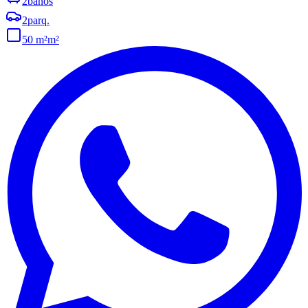
2
baños
2
parq.
50 m²
m²