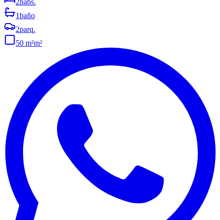
2
habs.
1
baño
2
parq.
50 m²
m²