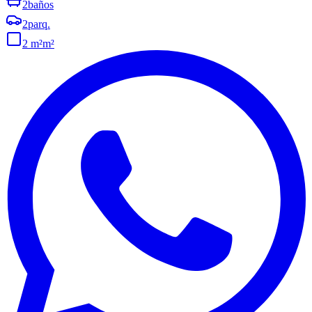
2
baños
2
parq.
2 m²
m²