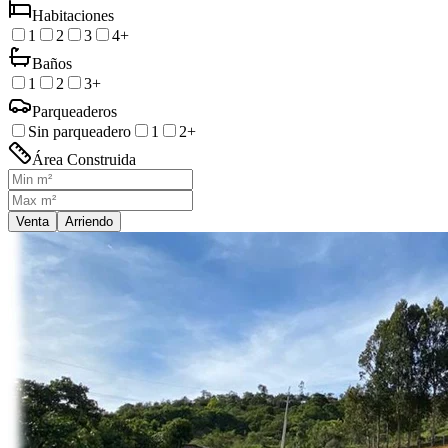
Habitaciones
1
2
3
4+
Baños
1
2
3+
Parqueaderos
Sin parqueadero
1
2+
Área Construida
Venta
Arriendo