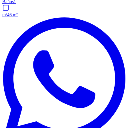
Baños
1
m²
46 m²