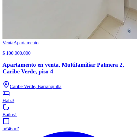
Venta
Apartamento
$ 100.000.000
Apartamento en venta, Multifamiliar Palmera 2,
Caribe Verde, piso 4
Caribe Verde, Barranquilla
Hab.
3
Baños
1
m²
46 m²