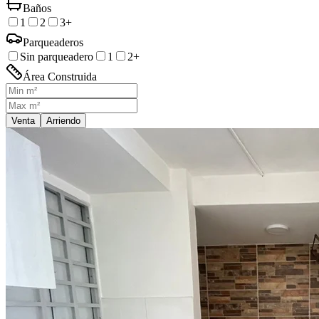
Baños
1
2
3+
Parqueaderos
Sin parqueadero
1
2+
Área Construida
Venta
Arriendo