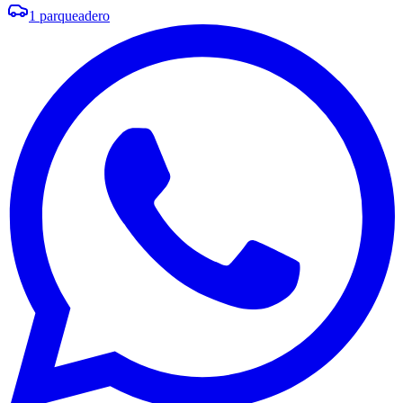
1
parqueadero