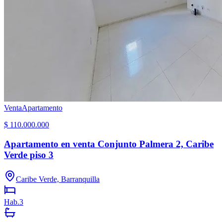
Venta
Apartamento
$ 110.000.000
Apartamento en venta Conjunto Palmera 2, Caribe
Verde piso 3
Caribe Verde, Barranquilla
Hab.
3