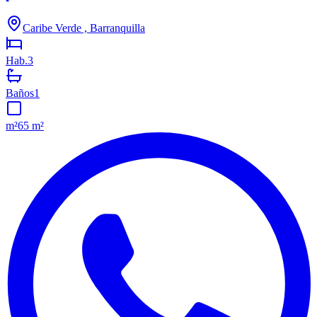
Caribe Verde , Barranquilla
Hab.
3
Baños
1
m²
65 m²