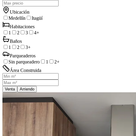
Ubicación
Medellín
Itagüí
Habitaciones
1
2
3
4+
Baños
1
2
3+
Parqueaderos
Sin parqueadero
1
2+
Área Construida
Venta
Arriendo