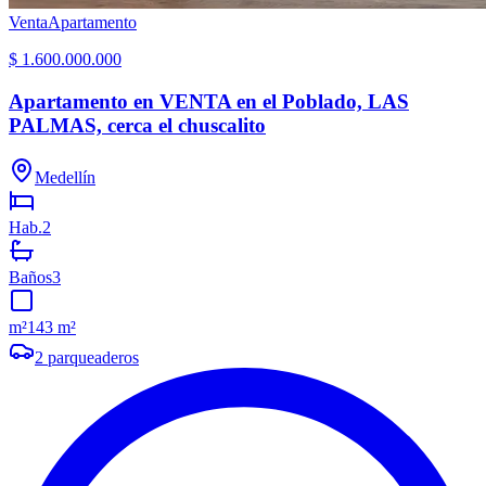
Venta
Apartamento
$ 1.600.000.000
Apartamento en VENTA en el Poblado, LAS
PALMAS, cerca el chuscalito
Medellín
Hab.
2
Baños
3
m²
143 m²
2
parqueaderos