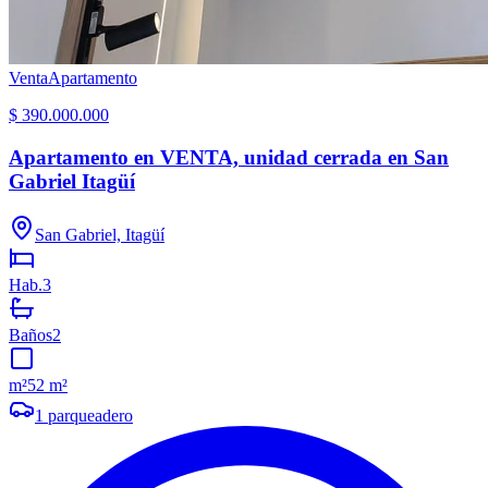
Venta
Apartamento
$ 390.000.000
Apartamento en VENTA, unidad cerrada en San
Gabriel Itagüí
San Gabriel, Itagüí
Hab.
3
Baños
2
m²
52 m²
1
parqueadero