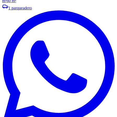
m²
60 m²
1
parqueadero