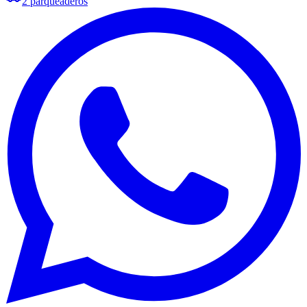
2
parqueaderos