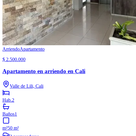
Arriendo
Apartamento
$ 2.500.000
Apartamento en arriendo en Cali
Valle de Lili, Cali
Hab.
2
Baños
1
m²
50 m²