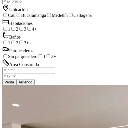
Ubicación
Cali
Bucaramanga
Medellín
Cartagena
Habitaciones
1
2
3
4+
Baños
1
2
3+
Parqueaderos
Sin parqueadero
1
2+
Área Construida
Venta
Arriendo