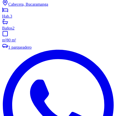
Cabecera, Bucaramanga
Hab.
3
Baños
2
m²
80 m²
1
parqueadero