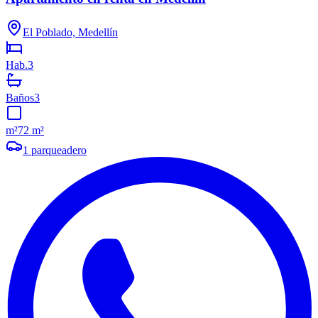
El Poblado, Medellín
Hab.
3
Baños
3
m²
72 m²
1
parqueadero