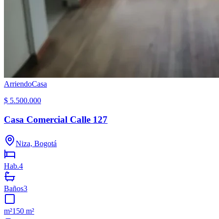
Arriendo
Casa
$ 5.500.000
Casa Comercial Calle 127
Niza, Bogotá
Hab.
4
Baños
3
m²
150 m²