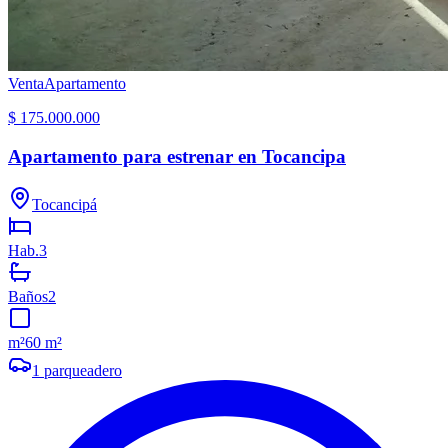
Venta
Apartamento
$ 175.000.000
Apartamento para estrenar en Tocancipa
Tocancipá
Hab.
3
Baños
2
m²
60 m²
1
parqueadero