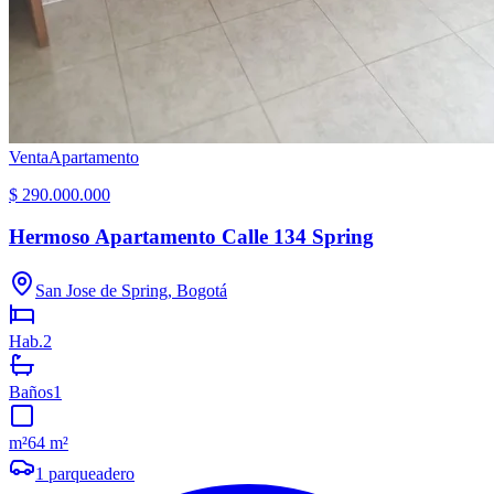
Venta
Apartamento
$ 290.000.000
Hermoso Apartamento Calle 134 Spring
San Jose de Spring, Bogotá
Hab.
2
Baños
1
m²
64 m²
1
parqueadero