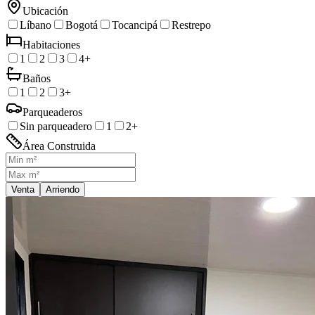
Ubicación
Líbano
Bogotá
Tocancipá
Restrepo
Habitaciones
1
2
3
4+
Baños
1
2
3+
Parqueaderos
Sin parqueadero
1
2+
Área Construida
Venta
Arriendo