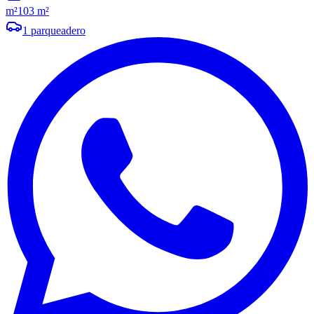
m²
103 m²
1
parqueadero