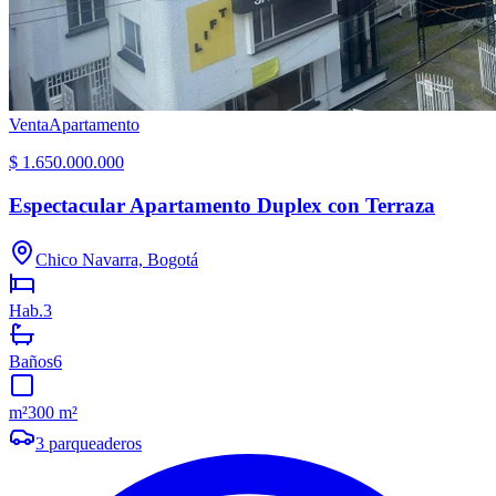
Venta
Apartamento
$ 1.650.000.000
Espectacular Apartamento Duplex con Terraza
Chico Navarra, Bogotá
Hab.
3
Baños
6
m²
300 m²
3
parqueaderos