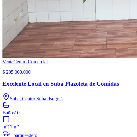
Venta
Centro Comercial
$ 205.000.000
Excelente Local en Suba Plazoleta de Comidas
Suba, Centro Suba, Bogotá
Baños
10
m²
17 m²
1
parqueadero