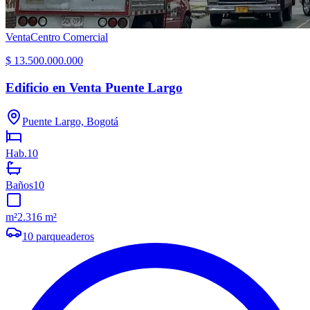
Venta
Centro Comercial
$ 13.500.000.000
Edificio en Venta Puente Largo
Puente Largo, Bogotá
Hab.
10
Baños
10
m²
2.316 m²
10
parqueaderos