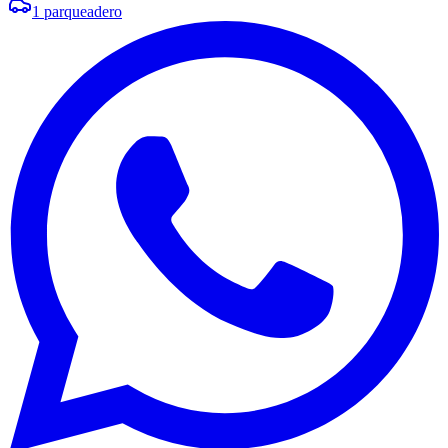
1
parqueadero