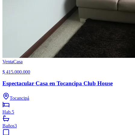
Venta
Casa
$ 415.000.000
Espectacular Casa en Tocancipa Club House
Tocancipá
Hab.
5
Baños
3