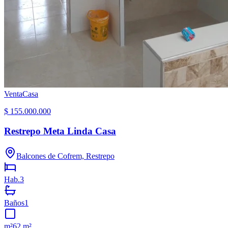
Venta
Casa
$ 155.000.000
Restrepo Meta Linda Casa
Balcones de Cofrem, Restrepo
Hab.
3
Baños
1
m²
62 m²