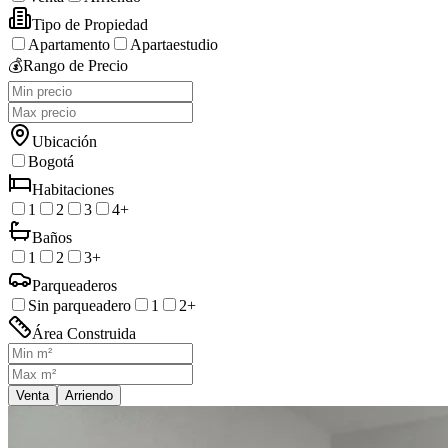
Tipo de Propiedad
Apartamento
Apartaestudio
💰
Rango de Precio
Ubicación
Bogotá
Habitaciones
1
2
3
4+
Baños
1
2
3+
Parqueaderos
Sin parqueadero
1
2+
Área Construida
Venta
Arriendo