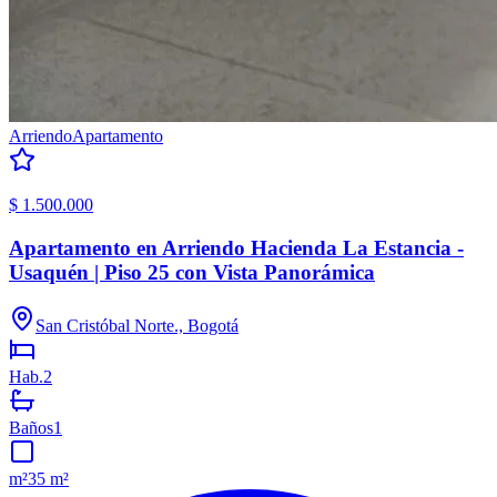
Arriendo
Apartamento
$ 1.500.000
Apartamento en Arriendo Hacienda La Estancia -
Usaquén | Piso 25 con Vista Panorámica
San Cristóbal Norte., Bogotá
Hab.
2
Baños
1
m²
35 m²