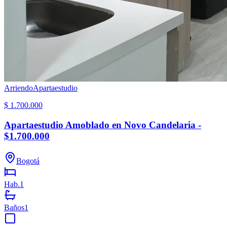
Arriendo
Apartaestudio
$ 1.700.000
Apartaestudio Amoblado en Novo Candelaria -
$1.700.000
Bogotá
Hab.
1
Baños
1