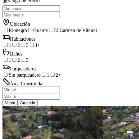
💰
Rango de Precio
Ubicación
Rionegro
Guarne
El Carmen de Viboral
Habitaciones
1
2
3
4+
Baños
1
2
3+
Parqueaderos
Sin parqueadero
1
2+
Área Construida
Venta
Arriendo