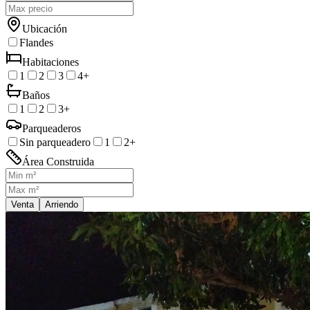
Ubicación
Flandes
Habitaciones
1
2
3
4+
Baños
1
2
3+
Parqueaderos
Sin parqueadero
1
2+
Área Construida
Venta
Arriendo