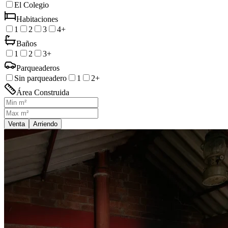
El Colegio
Habitaciones
1
2
3
4+
Baños
1
2
3+
Parqueaderos
Sin parqueadero
1
2+
Área Construida
Venta
Arriendo