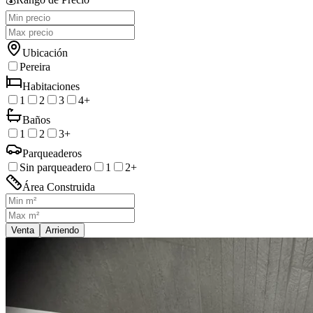
Ubicación
Pereira
Habitaciones
1
2
3
4+
Baños
1
2
3+
Parqueaderos
Sin parqueadero
1
2+
Área Construida
Venta
Arriendo