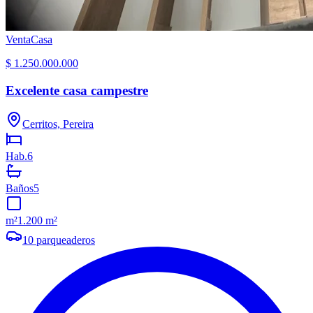
Venta
Casa
$ 1.250.000.000
Excelente casa campestre
Cerritos, Pereira
Hab.
6
Baños
5
m²
1.200 m²
10
parqueaderos