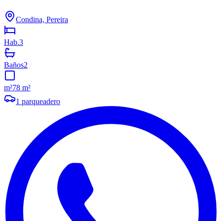
Condina, Pereira
Hab.
3
Baños
2
m²
78 m²
1
parqueadero