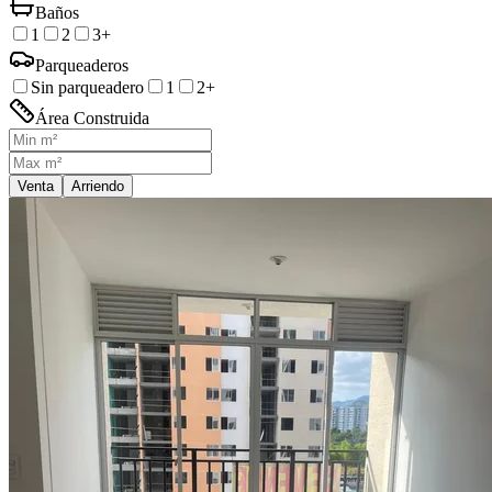
Baños
1
2
3+
Parqueaderos
Sin parqueadero
1
2+
Área Construida
Venta
Arriendo