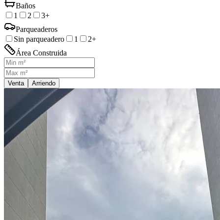
Baños
1
2
3+
Parqueaderos
Sin parqueadero
1
2+
Área Construida
Venta
Arriendo