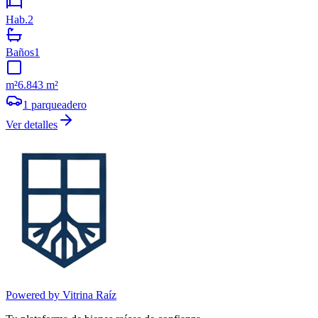
Hab.
2
Baños
1
m²
6.843 m²
1
parqueadero
Ver detalles
Powered by Vitrina Raíz