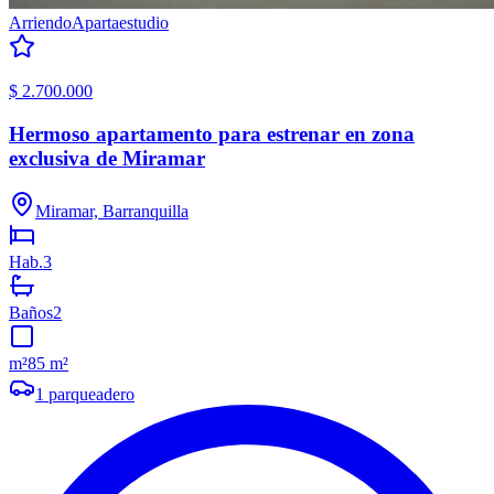
Arriendo
Apartaestudio
$ 2.700.000
Hermoso apartamento para estrenar en zona
exclusiva de Miramar
Miramar, Barranquilla
Hab.
3
Baños
2
m²
85 m²
1
parqueadero