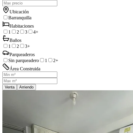
Ubicación
Barranquilla
Habitaciones
1
2
3
4+
Baños
1
2
3+
Parqueaderos
Sin parqueadero
1
2+
Área Construida
Venta
Arriendo