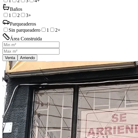
1
2
3
4+
Baños
1
2
3+
Parqueaderos
Sin parqueadero
1
2+
Área Construida
Venta
Arriendo