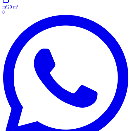
m²
20 m²
0