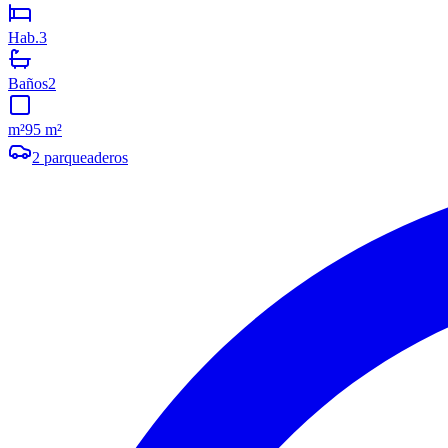
Hab.
3
Baños
2
m²
95 m²
2
parqueaderos