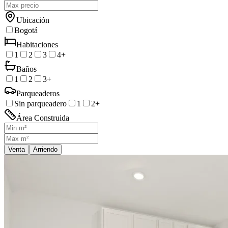
Ubicación
Bogotá
Habitaciones
1
2
3
4+
Baños
1
2
3+
Parqueaderos
Sin parqueadero
1
2+
Área Construida
Venta
Arriendo