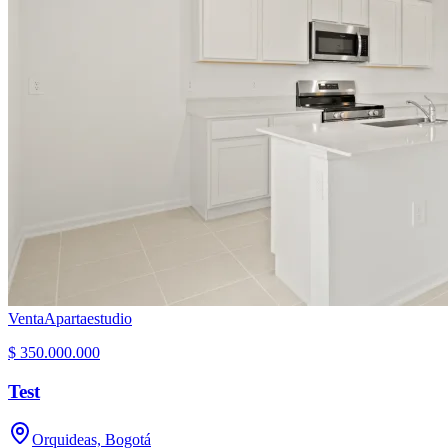
Venta
Apartaestudio
$ 350.000.000
Test
Orquideas, Bogotá