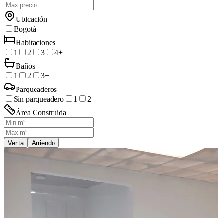
Ubicación
Bogotá
Habitaciones
1
2
3
4+
Baños
1
2
3+
Parqueaderos
Sin parqueadero
1
2+
Área Construida
Venta
Arriendo