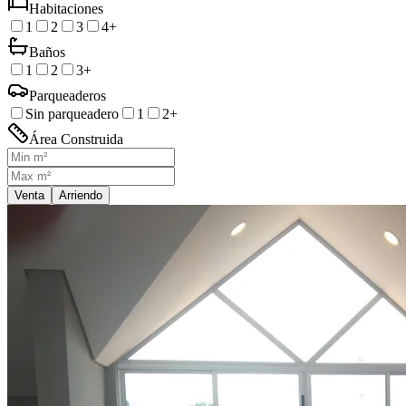
Habitaciones
1
2
3
4+
Baños
1
2
3+
Parqueaderos
Sin parqueadero
1
2+
Área Construida
Venta
Arriendo