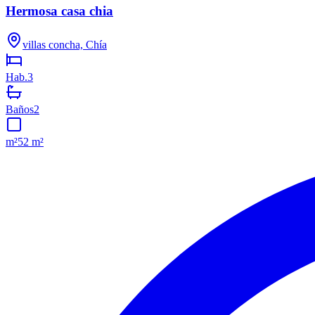
Hermosa casa chia
villas concha, Chía
Hab.
3
Baños
2
m²
52 m²