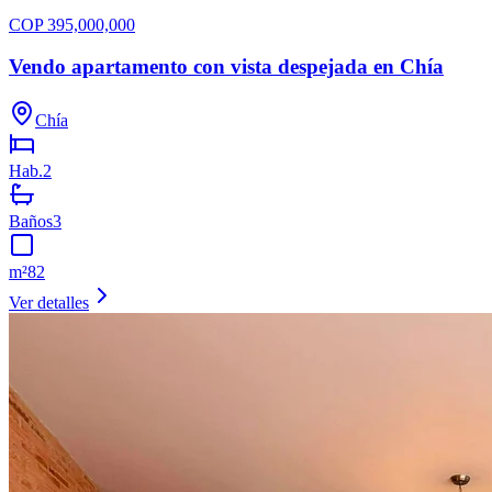
COP
395,000,000
Vendo apartamento con vista despejada en Chía
Chía
Hab.
2
Baños
3
m²
82
Ver detalles