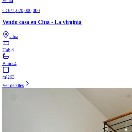
Venta
COP
1,020,000,000
Vendo casa en Chía - La virginia
Chía
Hab.
4
Baños
4
m²
263
Ver detalles