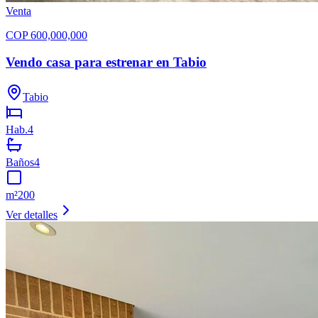
Venta
COP
600,000,000
Vendo casa para estrenar en Tabio
Tabio
Hab.
4
Baños
4
m²
200
Ver detalles