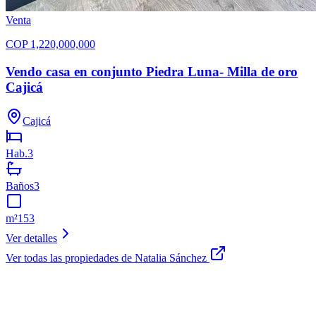
Venta
COP
1,220,000,000
Vendo casa en conjunto Piedra Luna- Milla de oro
Cajicá
Cajicá
Hab.
3
Baños
3
m²
153
Ver detalles
Ver todas las propiedades de
Natalia Sánchez