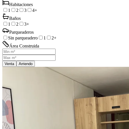
Habitaciones
1
2
3
4+
Baños
1
2
3+
Parqueaderos
Sin parqueadero
1
2+
Área Construida
Venta
Arriendo