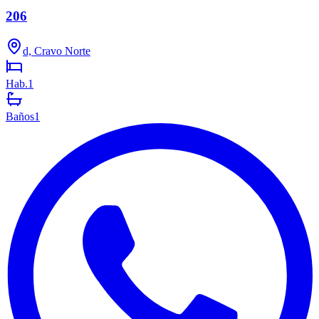
206
d, Cravo Norte
Hab.
1
Baños
1