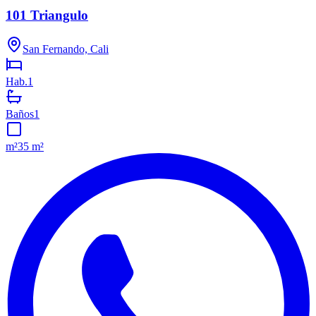
101 Triangulo
San Fernando, Cali
Hab.
1
Baños
1
m²
35 m²