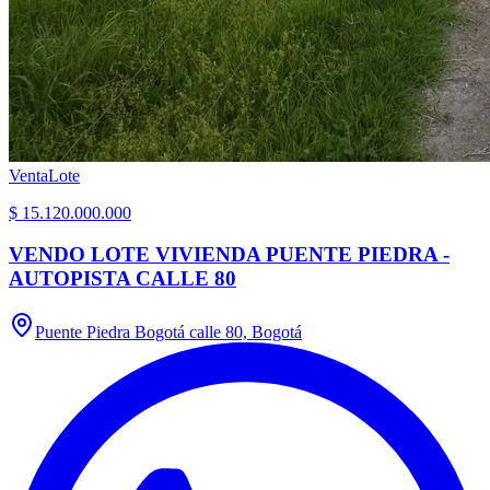
Venta
Lote
$ 15.120.000.000
VENDO LOTE VIVIENDA PUENTE PIEDRA -
AUTOPISTA CALLE 80
Puente Piedra Bogotá calle 80, Bogotá