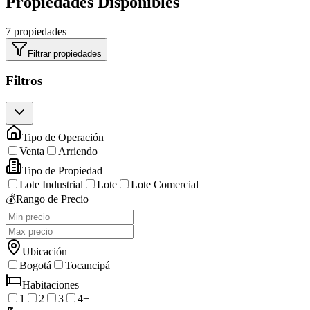
Propiedades Disponibles
7 propiedades
Filtrar propiedades
Filtros
Tipo de Operación
Venta
Arriendo
Tipo de Propiedad
Lote Industrial
Lote
Lote Comercial
💰
Rango de Precio
Ubicación
Bogotá
Tocancipá
Habitaciones
1
2
3
4+