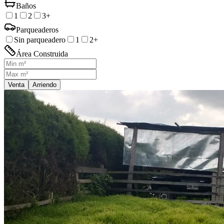
Baños
1
2
3+
Parqueaderos
Sin parqueadero
1
2+
Área Construida
Venta
Arriendo