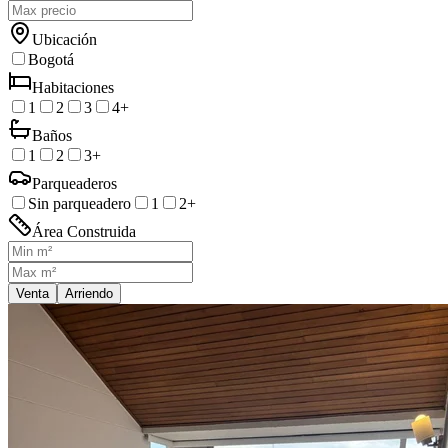
Ubicación
Bogotá
Habitaciones
1
2
3
4+
Baños
1
2
3+
Parqueaderos
Sin parqueadero
1
2+
Área Construida
Venta
Arriendo