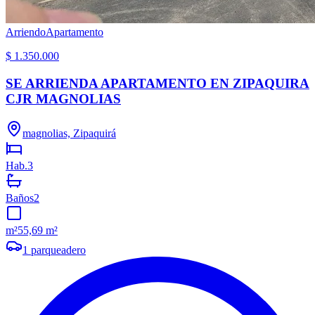
Arriendo
Apartamento
$ 1.350.000
SE ARRIENDA APARTAMENTO EN ZIPAQUIRA
CJR MAGNOLIAS
magnolias, Zipaquirá
Hab.
3
Baños
2
m²
55,69 m²
1
parqueadero