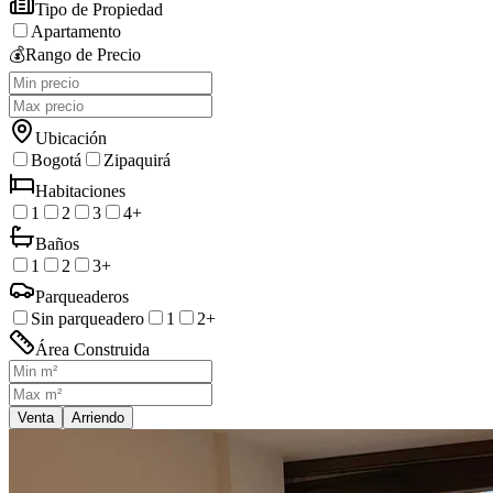
Tipo de Propiedad
Apartamento
💰
Rango de Precio
Ubicación
Bogotá
Zipaquirá
Habitaciones
1
2
3
4+
Baños
1
2
3+
Parqueaderos
Sin parqueadero
1
2+
Área Construida
Venta
Arriendo