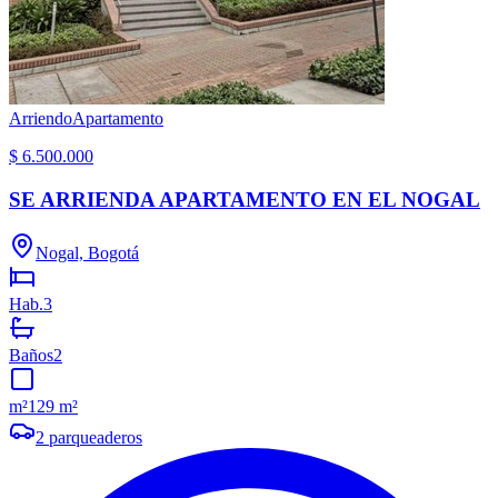
Arriendo
Apartamento
$ 6.500.000
SE ARRIENDA APARTAMENTO EN EL NOGAL
Nogal, Bogotá
Hab.
3
Baños
2
m²
129 m²
2
parqueaderos