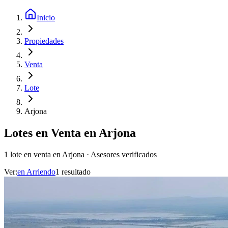
Inicio
Propiedades
Venta
Lote
Arjona
Lotes en Venta en Arjona
1 lote en venta en Arjona · Asesores verificados
Ver:
en
Arriendo
1
resultado