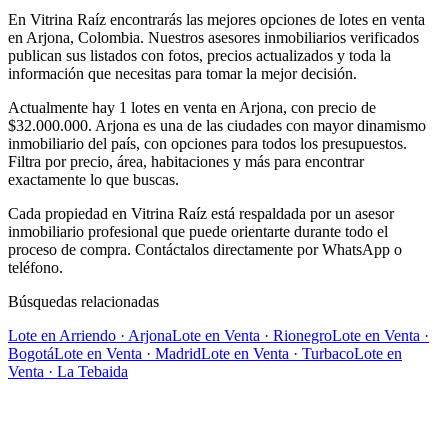
En Vitrina Raíz encontrarás las mejores opciones de lotes en venta
en Arjona, Colombia. Nuestros asesores inmobiliarios verificados
publican sus listados con fotos, precios actualizados y toda la
información que necesitas para tomar la mejor decisión.
Actualmente hay 1 lotes en venta en Arjona, con precio de
$32.000.000. Arjona es una de las ciudades con mayor dinamismo
inmobiliario del país, con opciones para todos los presupuestos.
Filtra por precio, área, habitaciones y más para encontrar
exactamente lo que buscas.
Cada propiedad en Vitrina Raíz está respaldada por un asesor
inmobiliario profesional que puede orientarte durante todo el
proceso de compra. Contáctalos directamente por WhatsApp o
teléfono.
Búsquedas relacionadas
Lote
en
Arriendo
· Arjona
Lote
en
Venta
·
Rionegro
Lote
en
Venta
·
Bogotá
Lote
en
Venta
·
Madrid
Lote
en
Venta
·
Turbaco
Lote
en
Venta
·
La Tebaida