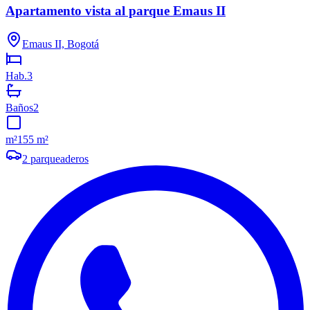
Apartamento vista al parque Emaus II
Emaus II, Bogotá
Hab.
3
Baños
2
m²
155 m²
2
parqueaderos