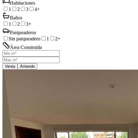
Habitaciones
1
2
3
4+
Baños
1
2
3+
Parqueaderos
Sin parqueadero
1
2+
Área Construida
Venta
Arriendo