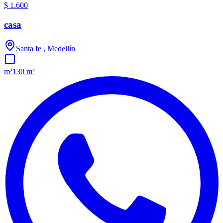
$ 1.600
casa
Santa fe , Medellín
m²
130 m²