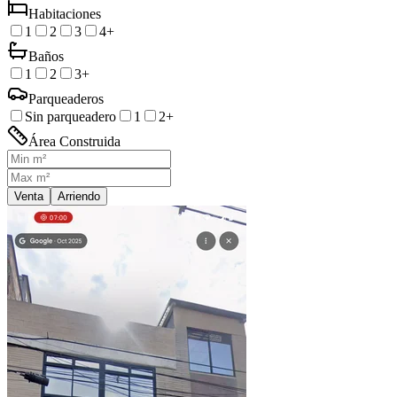
Habitaciones
1
2
3
4+
Baños
1
2
3+
Parqueaderos
Sin parqueadero
1
2+
Área Construida
Venta
Arriendo