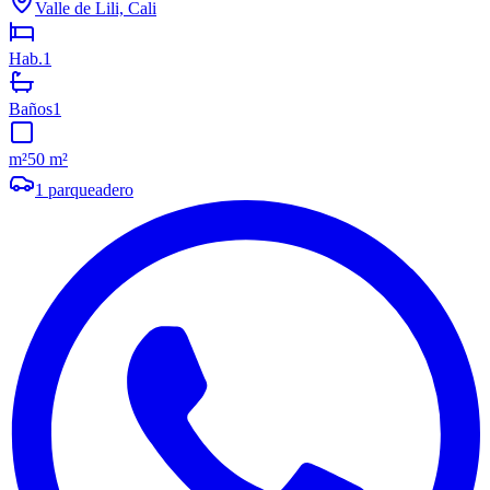
Valle de Lili, Cali
Hab.
1
Baños
1
m²
50 m²
1
parqueadero