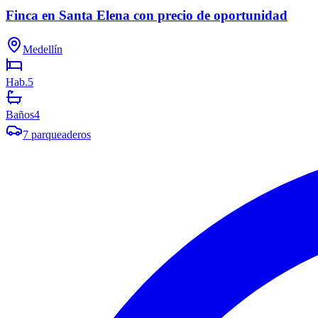
Finca en Santa Elena con precio de oportunidad
Medellín
Hab.
5
Baños
4
7
parqueaderos