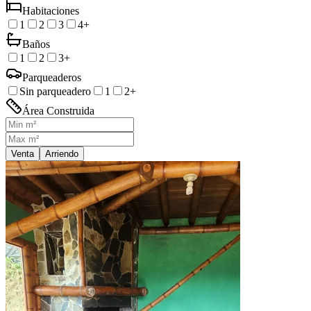
Habitaciones
1
2
3
4+
Baños
1
2
3+
Parqueaderos
Sin parqueadero
1
2+
Área Construida
Venta
Arriendo