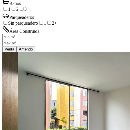
Baños
1
2
3+
Parqueaderos
Sin parqueadero
1
2+
Área Construida
Venta
Arriendo