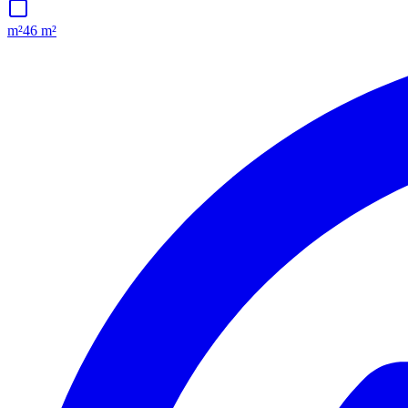
m²
46 m²