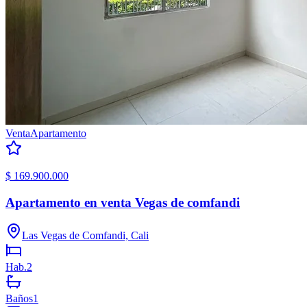
Venta
Apartamento
$ 169.900.000
Apartamento en venta Vegas de comfandi
Las Vegas de Comfandi, Cali
Hab.
2
Baños
1