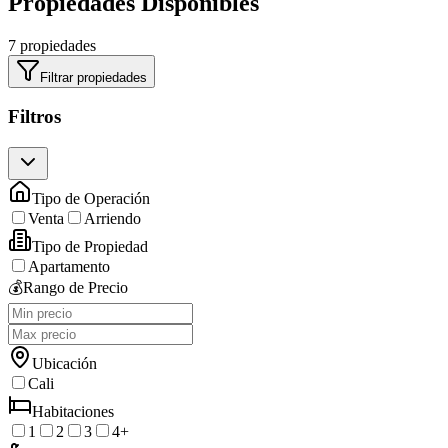
Propiedades Disponibles
7 propiedades
Filtrar propiedades
Filtros
Tipo de Operación
Venta
Arriendo
Tipo de Propiedad
Apartamento
💰
Rango de Precio
Ubicación
Cali
Habitaciones
1
2
3
4+