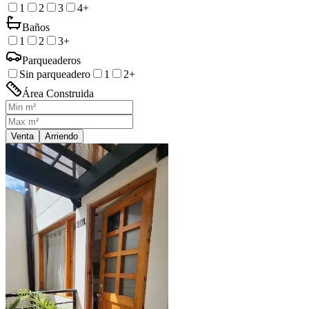
1
2
3
4+
Baños
1
2
3+
Parqueaderos
Sin parqueadero
1
2+
Área Construida
Venta
Arriendo