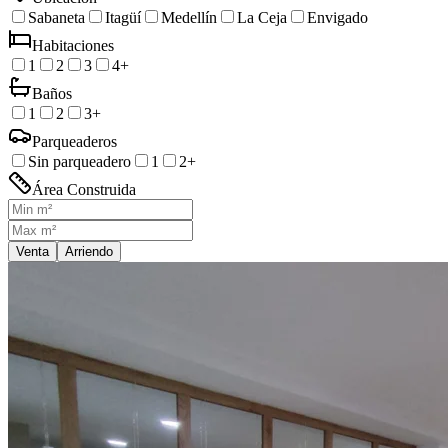
Sabaneta
Itagüí
Medellín
La Ceja
Envigado
Habitaciones
1
2
3
4+
Baños
1
2
3+
Parqueaderos
Sin parqueadero
1
2+
Área Construida
Venta
Arriendo