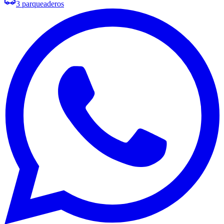
3
parqueaderos