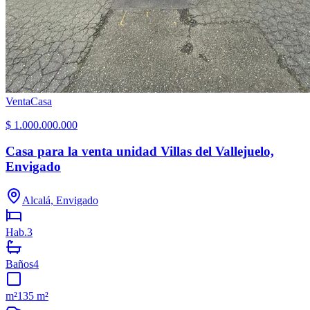
Venta
Casa
$ 1.000.000.000
Casa para la venta unidad Villas del Vallejuelo,
Envigado
Alcalá, Envigado
Hab.
3
Baños
4
m²
135 m²