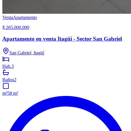
Venta
Apartamento
$ 265.000.000
Apartamento en venta Itagüi - Sector San Gabriel
San Gabriel, Itagüí
Hab.
3
Baños
2
m²
58 m²