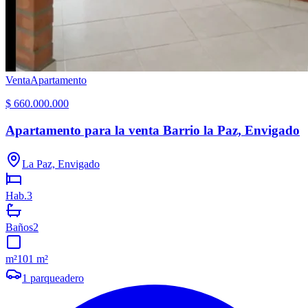
Venta
Apartamento
$ 660.000.000
Apartamento para la venta Barrio la Paz, Envigado
La Paz, Envigado
Hab.
3
Baños
2
m²
101 m²
1
parqueadero