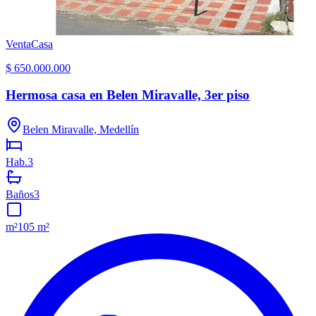
Venta
Casa
$ 650.000.000
Hermosa casa en Belen Miravalle, 3er piso
Belen Miravalle, Medellín
Hab.
3
Baños
3
m²
105 m²