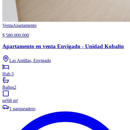
Venta
Apartamento
$ 580.000.000
Apartamento en venta Envigado - Unidad Kobalto
Las Antillas, Envigado
Hab.
3
Baños
2
m²
68 m²
1
parqueadero