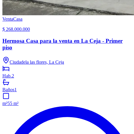
Venta
Casa
$ 268.000.000
Hermosa Casa para la venta en La Ceja - Primer
piso
Ciudadela las flores, La Ceja
Hab.
2
Baños
1
m²
55 m²