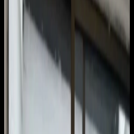
Compartir
3
Habitaciones
2
Baños
1
Parqueaderos
101
m² Construidos
3
Estrato
Descripción