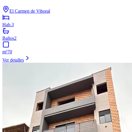
El Carmen de Viboral
Hab.
3
Baños
2
m²
70
Ver detalles