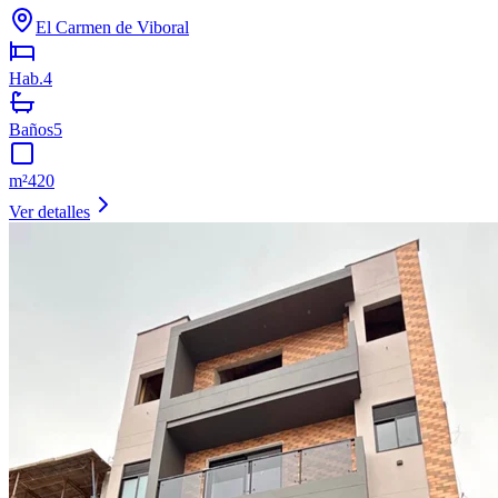
El Carmen de Viboral
Hab.
4
Baños
5
m²
420
Ver detalles