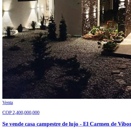
Venta
COP
2,400,000,000
Se vende casa campestre de lujo - El Carmen de Vibo