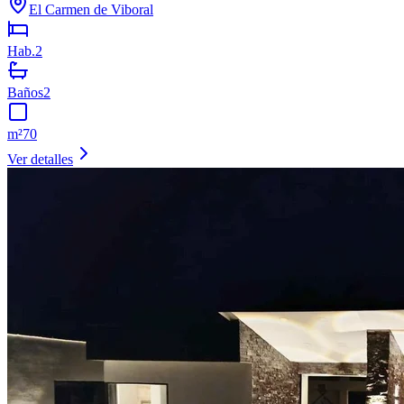
El Carmen de Viboral
Hab.
2
Baños
2
m²
70
Ver detalles