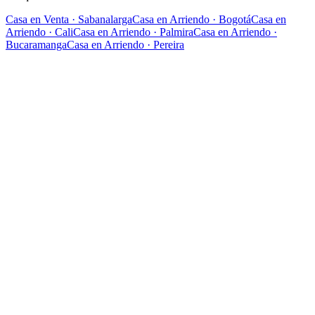
Casa
en
Venta
· Sabanalarga
Casa
en
Arriendo
·
Bogotá
Casa
en
Arriendo
·
Cali
Casa
en
Arriendo
·
Palmira
Casa
en
Arriendo
·
Bucaramanga
Casa
en
Arriendo
·
Pereira