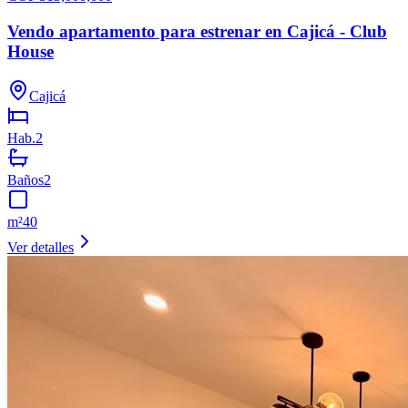
Vendo apartamento para estrenar en Cajicá - Club
House
Cajicá
Hab.
2
Baños
2
m²
40
Ver detalles