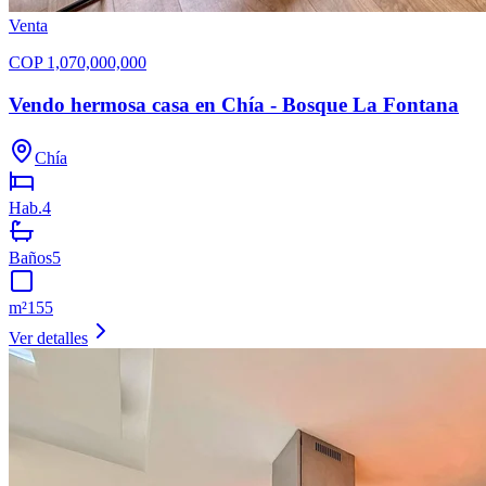
Venta
COP
1,070,000,000
Vendo hermosa casa en Chía - Bosque La Fontana
Chía
Hab.
4
Baños
5
m²
155
Ver detalles