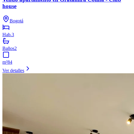
house
Bogotá
Hab.
3
Baños
2
m²
84
Ver detalles