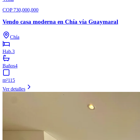
COP
730,000,000
Vendo casa moderna en Chía vía Guaymaral
Chía
Hab.
3
Baños
4
m²
115
Ver detalles