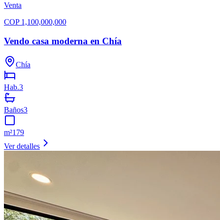
Venta
COP
1,100,000,000
Vendo casa moderna en Chía
Chía
Hab.
3
Baños
3
m²
179
Ver detalles