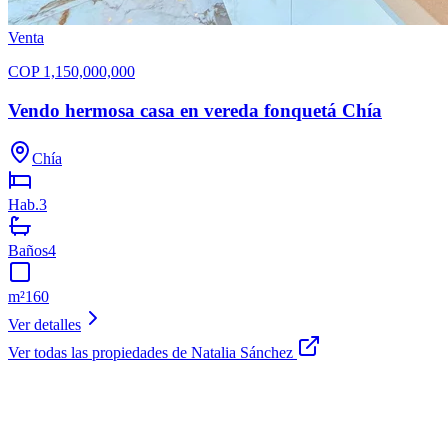
Venta
COP
1,150,000,000
Vendo hermosa casa en vereda fonquetá Chía
Chía
Hab.
3
Baños
4
m²
160
Ver detalles
Ver todas las propiedades de
Natalia Sánchez