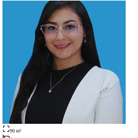
90
m²