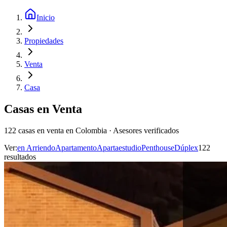
Inicio
Propiedades
Venta
Casa
Casas en Venta
122 casas en venta en Colombia · Asesores verificados
Ver:
en
Arriendo
Apartamento
Apartaestudio
Penthouse
Dúplex
122
resultado
s