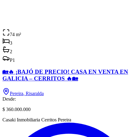
74
m²
3
2
P
1
🏡🔥 ¡BAJÓ DE PRECIO! CASA EN VENTA EN
GALICIA – CERRITOS 🔥🏡
Pereira
,
Risaralda
Desde:
$ 360.000.000
Casaki Inmobiliaria Cerritos Pereira