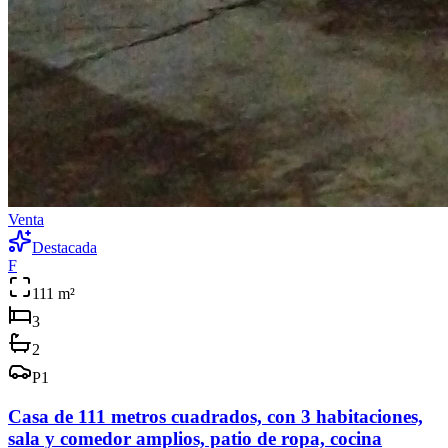
Venta
Destacada
F
111
m²
3
2
P
1
Casa de 111 metros cuadrados, con 3 habitaciones,
sala y comedor amplios, patio de ropa, cocina