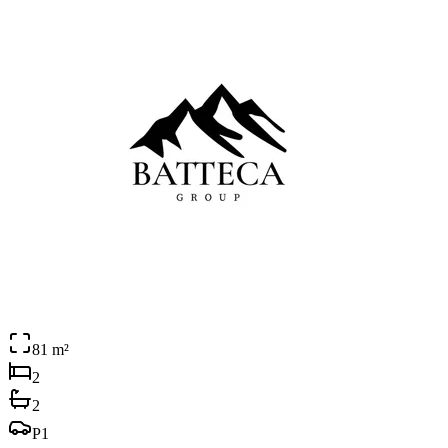
81
m²
2
2
P
1