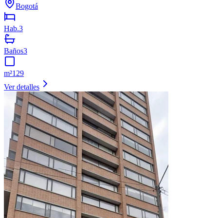
Bogotá
Hab.
3
Baños
3
m²
129
Ver detalles