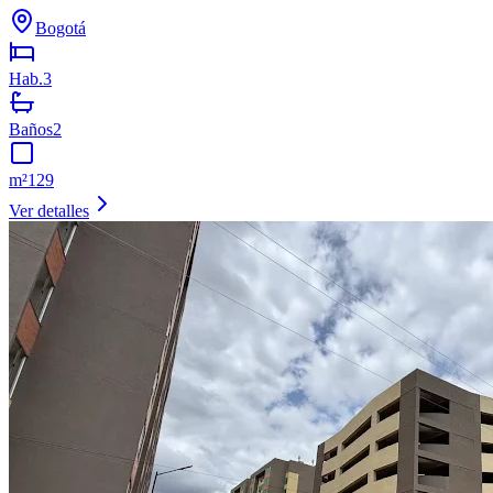
Bogotá
Hab.
3
Baños
2
m²
129
Ver detalles