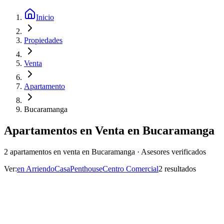
Inicio
Propiedades
Venta
Apartamento
Bucaramanga
Apartamentos en Venta en Bucaramanga
2 apartamentos en venta en Bucaramanga · Asesores verificados
Ver:
en
Arriendo
Casa
Penthouse
Centro Comercial
2
resultado
s