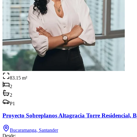
83.15
m²
2
2
P
1
Proyecto Sobreplanos Altagracia Torre Residencial,
Bucaramanga
,
Santander
Desde: