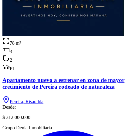
78
m²
3
2
P
1
Apartamento nuevo a estrenar en zona de mayor
crecimiento de Pereira rodeado de naturaleza
Pereira
,
Risaralda
Desde:
$ 312.000.000
Grupo Denia Inmobiliaria