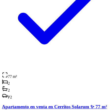
77
m²
2
2
P
2
Apartamento en venta en Cerritos Solarum ✨ 77 m²