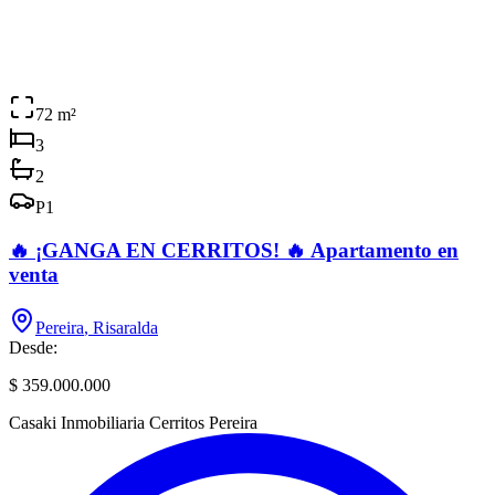
72
m²
3
2
P
1
🔥 ¡GANGA EN CERRITOS! 🔥 Apartamento en
venta
Pereira
,
Risaralda
Desde:
$ 359.000.000
Casaki Inmobiliaria Cerritos Pereira