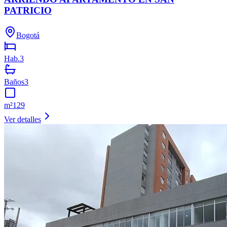
PATRICIO
Bogotá
Hab.
3
Baños
3
m²
129
Ver detalles