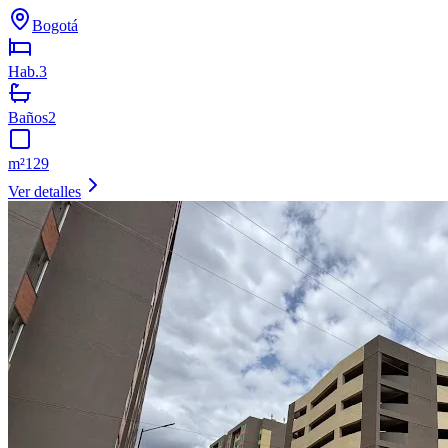
Bogotá
Hab.
3
Baños
2
m²
129
Ver detalles