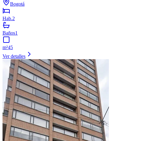
Bogotá
Hab.
2
Baños
1
m²
45
Ver detalles