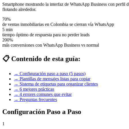
Smartphone mostrando la interfaz de WhatsApp Business con perfil de a
flotando alrededor.
70%
de ventas inmobiliarias en Colombia se cierran vía WhatsApp
5 min
tiempo óptimo de respuesta para no perder leads
200%
más conversiones con WhatsApp Business vs normal
📋 Contenido de esta guía:
→ Configuración paso a paso (5 pasos)
→ Plantillas de mensajes listas para copiar
→ Sistema de etiquetas para organizar clientes
→ 6 mejores prácticas
→ 4 errores comunes que evitar
→ Preguntas frecuentes
Configuración Paso a Paso
1