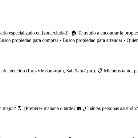
rio especializado en [zona/ciudad]. 🏠 Te ayudo a encontrar la propied
Busco propiedad para comprar • Busco propiedad para arrendar • Quier
io de atención (Lun-Vie 8am-6pm, Sáb 9am-1pm). 📋 Mientras tanto, pue
an mejor? ⏰ ¿Prefieres mañana o tarde? 👥 ¿Cuántas personas asistirán?