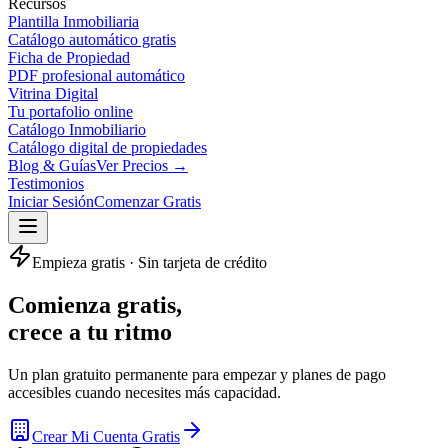
Recursos
Plantilla Inmobiliaria
Catálogo automático gratis
Ficha de Propiedad
PDF profesional automático
Vitrina Digital
Tu portafolio online
Catálogo Inmobiliario
Catálogo digital de propiedades
Blog & Guías
Ver Precios →
Testimonios
Iniciar Sesión
Comenzar Gratis
Empieza gratis · Sin tarjeta de crédito
Comienza gratis,
crece a tu ritmo
Un plan gratuito permanente para empezar y planes de pago
accesibles cuando necesites más capacidad.
Crear Mi Cuenta Gratis