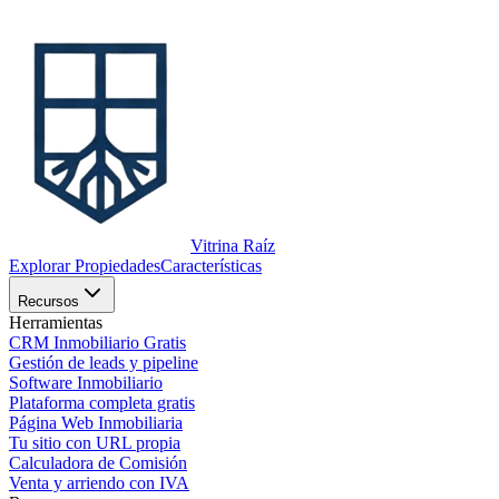
Vitrina Raíz
Explorar Propiedades
Características
Recursos
Herramientas
CRM Inmobiliario Gratis
Gestión de leads y pipeline
Software Inmobiliario
Plataforma completa gratis
Página Web Inmobiliaria
Tu sitio con URL propia
Calculadora de Comisión
Venta y arriendo con IVA