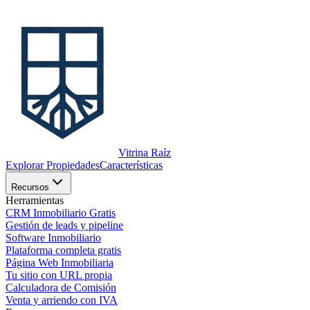
Vitrina Raíz
Explorar Propiedades
Características
Recursos
Herramientas
CRM Inmobiliario Gratis
Gestión de leads y pipeline
Software Inmobiliario
Plataforma completa gratis
Página Web Inmobiliaria
Tu sitio con URL propia
Calculadora de Comisión
Venta y arriendo con IVA