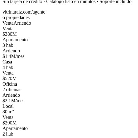
Sin tarjeta de crédito · Catálogo listo en minutos · Soporte incluido
vitrinaraiz.com/agente
6 propiedades
Venta
Arriendo
Venta
$380M
Apartamento
3 hab
Arriendo
$1.4M/mes
Casa
4 hab
Venta
$520M
Oficina
2 oficinas
Arriendo
$2.1M/mes
Local
80 m²
Venta
$290M
Apartamento
2 hab