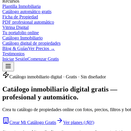
Recursos
Plantilla Inmobiliaria
Catálogo automático gratis
Ficha de Propiedad
PDF profesional automático
Vitrina Digital
Tu portafolio online
Catálogo Inmobiliario
Catálogo digital de propiedades
Blog & Guías
Ver Precios →
Testimonios
Iniciar Sesión
Comenzar Gratis
Catálogo inmobiliario digital · Gratis · Sin diseñador
Catálogo inmobiliario digital gratis —
profesional y automático.
Crea tu catálogo de propiedades online con fotos, precios, filtros y
Crear Mi Catálogo Gratis
Ver planes (¡$0!)