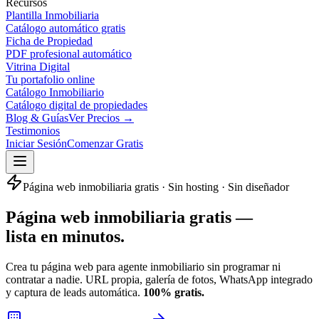
Recursos
Plantilla Inmobiliaria
Catálogo automático gratis
Ficha de Propiedad
PDF profesional automático
Vitrina Digital
Tu portafolio online
Catálogo Inmobiliario
Catálogo digital de propiedades
Blog & Guías
Ver Precios →
Testimonios
Iniciar Sesión
Comenzar Gratis
Página web inmobiliaria gratis · Sin hosting · Sin diseñador
Página web inmobiliaria gratis —
lista en minutos.
Crea tu página web para agente inmobiliario sin programar ni
contratar a nadie. URL propia, galería de fotos, WhatsApp integrado
y captura de leads automática.
100% gratis.