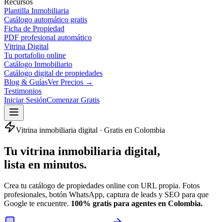
Recursos
Plantilla Inmobiliaria
Catálogo automático gratis
Ficha de Propiedad
PDF profesional automático
Vitrina Digital
Tu portafolio online
Catálogo Inmobiliario
Catálogo digital de propiedades
Blog & Guías
Ver Precios →
Testimonios
Iniciar Sesión
Comenzar Gratis
Vitrina inmobiliaria digital · Gratis en Colombia
Tu vitrina inmobiliaria digital,
lista en minutos.
Crea tu catálogo de propiedades online con URL propia. Fotos
profesionales, botón WhatsApp, captura de leads y SEO para que
Google te encuentre.
100% gratis para agentes en Colombia.