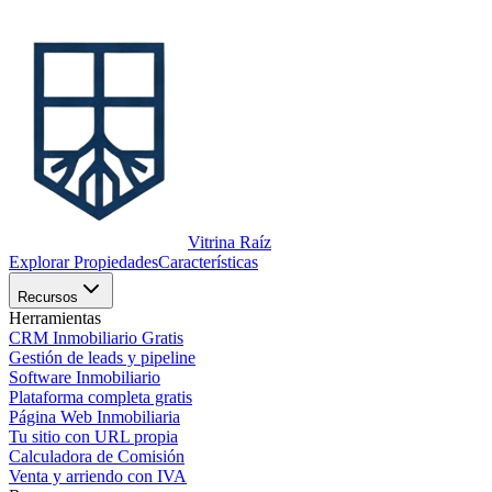
Vitrina Raíz
Explorar Propiedades
Características
Recursos
Herramientas
CRM Inmobiliario Gratis
Gestión de leads y pipeline
Software Inmobiliario
Plataforma completa gratis
Página Web Inmobiliaria
Tu sitio con URL propia
Calculadora de Comisión
Venta y arriendo con IVA